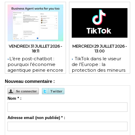
VENDREDI 31 JUILLET 2026 -
MERCREDI 29 JUILLET 2026 -
18:11
13:00
​L’ère post-chatbot :
TikTok dans le viseur
pourquoi l’économie
de l’Europe : la
agentique peine encore
protection des mineurs
à tenir ses promesses
pourrait lui coûter une
Nouveau commentaire :
financières
lourde amende
Nom * :
Adresse email (non publiée) * :