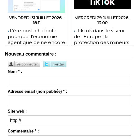
VENDREDI 31 JUILLET 2026 -
MERCREDI 29 JUILLET 2026 -
18:11
13:00
​L’ère post-chatbot :
TikTok dans le viseur
pourquoi l’économie
de l’Europe : la
agentique peine encore
protection des mineurs
à tenir ses promesses
pourrait lui coûter une
Nouveau commentaire :
financières
lourde amende
Nom * :
Adresse email (non publiée) * :
Site web :
Commentaire * :