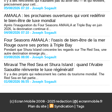
Il y a des rencontres qui n'auraient pas dû avoir lieu — et qui révèlent,
précisément pour cett...
05/08/2026 07:10 -
Joseph Sogault
AMAALA : les prochaines ouvertures qui vont redéfinir
le bien-être de luxe mondial
Après l'inauguration du Four Seasons AMAALA at Triple Bay en juin
2026, la destination continue d...
04/08/2026 07:10 -
Joseph Sogault
Four Seasons AMAALA : l'oasis de bien-être de la mer
Rouge ouvre ses portes à Triple Bay
Pendant que Shura Island concentre les regards sur The Red Sea, une
autre destination émerge plu...
03/08/2026 08:00 -
Joseph Sogault
Miraval The Red Sea et Shura Island : quand l'Arabie
Saoudite réinvente le luxe régénératif
Il y a des projets qui redessinent les cartes du tourisme mondial. The
Red Sea en fait partie...
01/08/2026 06:55 -
Joseph Sogault
(c) Ecran Mobile 2008 - 2025 redaction (@) ecranmobile.fr
|
|
Plan du site
Syndication
Tags