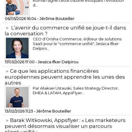
Roman signe cette tribune évoquant l’évolution
d...
06/05/2026 16:04 -
Jérôme Bouteiller
L’avenir du commerce unifié se joue-t-il dans
la conversation ?
CEO d’Orisha Commerce, éditeur de solutions
SaaS pour le "commerce unifié", Jessica Ifker
Delpiro...
17/03/2026 17:00 -
Jessica Ifker Delpirou
​Ce que les applications financières
européennes peuvent apprendre les unes des
autres
Par Aliaksei Ustauski, Sales Strategy Director,
EMEA & LATAM, AppsFlyer...
13/02/2026 11:23 -
Jérôme Bouteiller
​Barak Witkowski, Appsflyer : « Les marketeurs
peuvent désormais visualiser un parcours