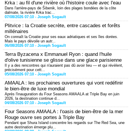
Krka : au fil d'une rivière où l'histoire coule avec l'eau
Dans l'arrière-pays de Šibenik, loin des plages bondées de la côte
dalmate, la rivière Krka trac...
07/08/2026 07:10 -
Joseph Sogault
Plitvice : la Croatie secrète, entre cascades et forêts
millénaires
On connaît la Croatie pour ses eaux adriatiques et ses îles dorées.
Mais le pays dévoile un autr...
06/08/2026 07:10 -
Joseph Sogault
Terra Byzacena x Emmanuel Ryon : quand l'huile
d'olive tunisienne se glisse dans une glace parisienne
Il y a des rencontres qui n'auraient pas dû avoir lieu — et qui révèlent,
précisément pour cett...
05/08/2026 07:10 -
Joseph Sogault
AMAALA : les prochaines ouvertures qui vont redéfinir
le bien-être de luxe mondial
Après l'inauguration du Four Seasons AMAALA at Triple Bay en juin
2026, la destination continue d...
04/08/2026 07:10 -
Joseph Sogault
Four Seasons AMAALA : l'oasis de bien-être de la mer
Rouge ouvre ses portes à Triple Bay
Pendant que Shura Island concentre les regards sur The Red Sea, une
autre destination émerge plu...