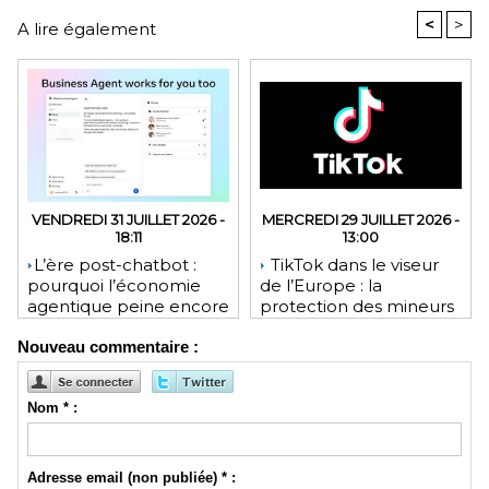
<
>
A lire également
VENDREDI 31 JUILLET 2026 -
MERCREDI 29 JUILLET 2026 -
18:11
13:00
​L’ère post-chatbot :
TikTok dans le viseur
pourquoi l’économie
de l’Europe : la
agentique peine encore
protection des mineurs
à tenir ses promesses
pourrait lui coûter une
Nouveau commentaire :
financières
lourde amende
Nom * :
Adresse email (non publiée) * :