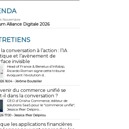
ENDA
24 Novembre
um Alliance Digitale 2026
TRETIENS
 la conversation à l’action : l’IA
tique et l’avènement de
rface invisible
Head of France & Benelux d’Infobip,
Ricardo Roman signe cette tribune
évoquant l’évolution d...
026 16:04 -
Jérôme Bouteiller
avenir du commerce unifié se
t-il dans la conversation ?
CEO d’Orisha Commerce, éditeur de
solutions SaaS pour le "commerce unifié",
Jessica Ifker Delpiro...
26 17:00 -
Jessica Ifker Delpirou
 que les applications financières