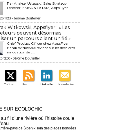
Par Aliaksei Ustauski, Sales Strategy
Director, EMEA & LATAM, AppsFlyer...
26 11:23 -
Jérôme Bouteiller
rak Witkowski, Appsflyer : « Les
eteurs peuvent désormais
liser un parcours client unifié »
Chief Product Officer chez AppsFlyer, ​
Barak Witkowski revient sur les dernières
innovation de c...
25 12:30 -
Jérôme Bouteiller
k
Twitter
Rss
LinkedIn
Newsletter
RE SUR ECOLOCHIC
 au fil d'une rivière où l'histoire coule
l'eau
arrière-pays de Šibenik, loin des plages bondées