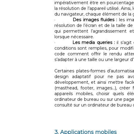
impérativement être en pourcentages 
la résolution de l’appareil utilisé. Ains
du navigateur, chaque élément de la gr
·
Des images fluides :
les ima
résolution de l’écran et de la taille d
qui permettent l’agrandissement e
lorsque nécessaire.
·
Les media queries :
il s’agit
conditions sont remplies, pour modifie
code comment offrir le rendu atten
s’adapter à une taille ou une largeur d
Certaines plates-formes d’automatis
design adaptatif pour ne pas avoi
développement, et ainsi mettre faci
(masthead, footer, images…), créer 
appareils mobiles, choisir quels é
ordinateur de bureau ou sur une page m
consulté sur un ordinateur de bureau o
3. Applications mobiles