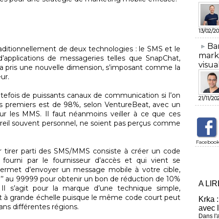
13/02/20
​Ba
itionnellement de deux technologies : le SMS et le
mark
’applications de messageries telles que SnapChat,
visua
 pris une nouvelle dimension, s’imposant comme la
ur.
fois de puissants canaux de communication si l’on
21/11/20
es premiers est de 98%, selon VentureBeat, avec un
r les MMS. Il faut néanmoins veiller à ce que ces
reil souvent personnel, ne soient pas perçus comme
Faceboo
r tirer parti des SMS/MMS consiste à créer un code
fourni par le fournisseur d’accès et qui vient se
permet d’envoyer un message mobile à votre cible,
op’’ au 99999 pour obtenir un bon de réduction de 10%
A LI
 Il s’agit pour la marque d’une technique simple,
 à grande échelle puisque le même code court peut
Krka :
ans différentes régions.
avec 
Dans l'