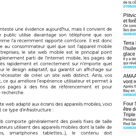
de la cô
07/08/2
Plitvi
et for
On conn
nteste une évidence aujourd’hui, mais il convient de
îles dor
06/08/2
e public utilise davantage son téléphone que son
omme l’a récemment rapporté comScore. Il est donc
Terra
ante au consommateur quel que soit l’appareil mobile
l'huil
treprises, le site web mobile est le principal point
glace
r pleinement parti de l’internet mobile, les pages de
Il y a d
qui révè
rès rapidement et correctement sur n’importe quel
05/08/2
pour le design adaptatif, qui garantit un affichage sur
écessiter de créer un site web distinct. Ainsi, vos
AMAAL
t, ce qui améliore l’expérience utilisateur et permet à
vont r
 vos pages à des fins de référencement et pour
Après l
Bay en j
e recherche.
04/08/2
Four 
te web adapté aux écrans des appareils mobiles, voici
être 
t ce type d’infrastructure :
Tripl
Pendant
b comporte généralement des pixels fixes de taille
Red Sea
urs utilisent des appareils mobiles dont la taille de
03/08/2
bles, smartphones tablettes…), le contenu doit