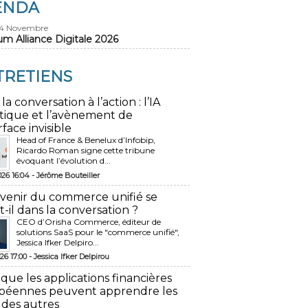
ENDA
24 Novembre
um Alliance Digitale 2026
TRETIENS
 la conversation à l’action : l’IA
tique et l’avènement de
rface invisible
Head of France & Benelux d’Infobip,
Ricardo Roman signe cette tribune
évoquant l’évolution d...
026 16:04 -
Jérôme Bouteiller
avenir du commerce unifié se
t-il dans la conversation ?
CEO d’Orisha Commerce, éditeur de
solutions SaaS pour le "commerce unifié",
Jessica Ifker Delpiro...
26 17:00 -
Jessica Ifker Delpirou
 que les applications financières
péennes peuvent apprendre les
 des autres