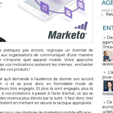
AG
Mardi 
For
EN
​De
agen
l’inte
e pratiquez pas encore, regroupe un éventail de
t aux organisations de communiquer d’une manière
de n’importe quel appareil mobile. Votre approche
mais vos motivations resteront les mêmes : enchanter
06/05/2
re vos produits !
L’
joue-
al qu’il demande à l’audience de donner son accord
t-in ») et se pose donc en formidable mode de
s très engagés. Et plus ils sont engagés, plus ils
 vos incitations à passer à l’acte d’achat, ce qui se
17/03/20
es revenus plus élevés par la suite. Il faut donc tirer
​Ce
anifestent en mettant en œuvre la tactique appropriée.
euro
unes
ues pour une stratégie de marketing mobile efficace: