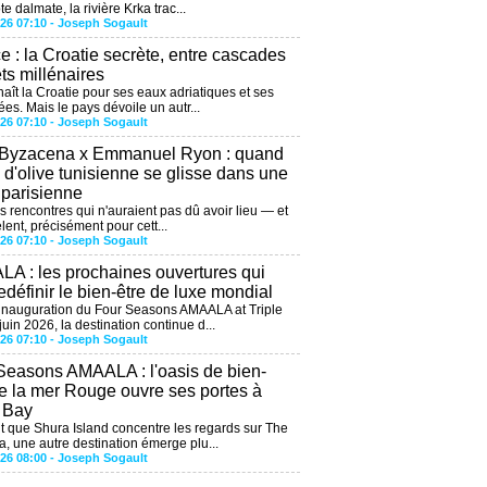
te dalmate, la rivière Krka trac...
026 07:10 -
Joseph Sogault
ce : la Croatie secrète, entre cascades
êts millénaires
aît la Croatie pour ses eaux adriatiques et ses
ées. Mais le pays dévoile un autr...
026 07:10 -
Joseph Sogault
 Byzacena x Emmanuel Ryon : quand
e d'olive tunisienne se glisse dans une
 parisienne
es rencontres qui n'auraient pas dû avoir lieu — et
lent, précisément pour cett...
026 07:10 -
Joseph Sogault
A : les prochaines ouvertures qui
edéfinir le bien-être de luxe mondial
'inauguration du Four Seasons AMAALA at Triple
uin 2026, la destination continue d...
026 07:10 -
Joseph Sogault
Seasons AMAALA : l'oasis de bien-
de la mer Rouge ouvre ses portes à
e Bay
 que Shura Island concentre les regards sur The
, une autre destination émerge plu...
026 08:00 -
Joseph Sogault